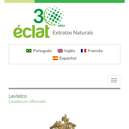
Português
Inglês
Francês
Espanhol
Toggle
navigati
Levístico
Levisticum officinalis